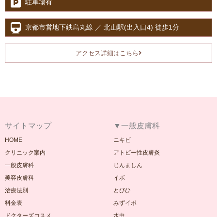
駐車場有
京都市営地下鉄烏丸線 ／ 北山駅(出入口4) 徒歩1分
アクセス詳細はこちら
サイトマップ
▼一般皮膚科
HOME
ニキビ
クリニック案内
アトピー性皮膚炎
一般皮膚科
じんましん
美容皮膚科
イボ
治療法別
とびひ
料金表
みずイボ
ドクターズコスメ
水虫