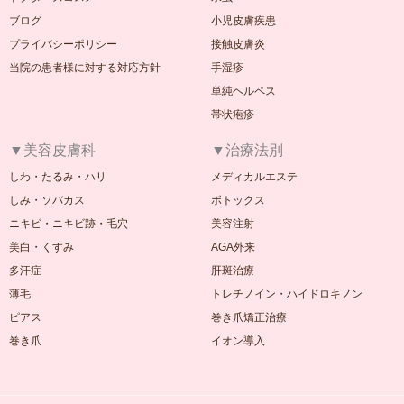
ブログ
小児皮膚疾患
プライバシーポリシー
接触皮膚炎
当院の患者様に対する対応方針
手湿疹
単純ヘルペス
帯状疱疹
▼美容皮膚科
▼治療法別
しわ・たるみ・ハリ
メディカルエステ
しみ・ソバカス
ボトックス
ニキビ・ニキビ跡・毛穴
美容注射
美白・くすみ
AGA外来
多汗症
肝斑治療
薄毛
トレチノイン・ハイドロキノン
ピアス
巻き爪矯正治療
巻き爪
イオン導入