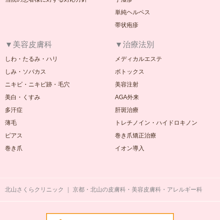
単純ヘルペス
帯状疱疹
▼美容皮膚科
▼治療法別
しわ・たるみ・ハリ
メディカルエステ
しみ・ソバカス
ボトックス
ニキビ・ニキビ跡・毛穴
美容注射
美白・くすみ
AGA外来
多汗症
肝斑治療
薄毛
トレチノイン・ハイドロキノン
ピアス
巻き爪矯正治療
巻き爪
イオン導入
北山さくらクリニック ｜ 京都・北山の皮膚科・美容皮膚科・アレルギー科