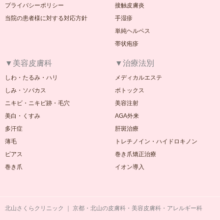
プライバシーポリシー
接触皮膚炎
当院の患者様に対する対応方針
手湿疹
単純ヘルペス
帯状疱疹
▼美容皮膚科
▼治療法別
しわ・たるみ・ハリ
メディカルエステ
しみ・ソバカス
ボトックス
ニキビ・ニキビ跡・毛穴
美容注射
美白・くすみ
AGA外来
多汗症
肝斑治療
薄毛
トレチノイン・ハイドロキノン
ピアス
巻き爪矯正治療
巻き爪
イオン導入
北山さくらクリニック ｜ 京都・北山の皮膚科・美容皮膚科・アレルギー科