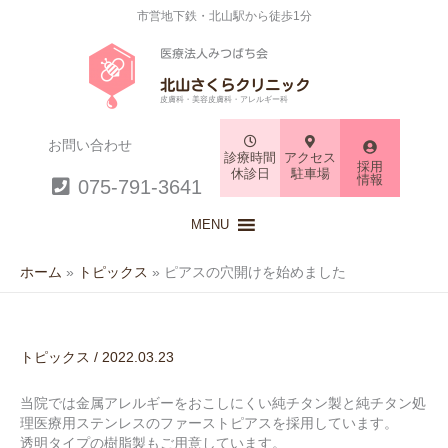
市営地下鉄・北山駅から徒歩1分
医療法人みつばち会
北山さくらクリニック
皮膚科・美容皮膚科・アレルギー科
お問い合わせ
診療時間
アクセス
採用
休診日
駐車場
情報
075-791-3641
MENU
ホーム
トピックス
ピアスの穴開けを始めました
トピックス
/
2022.03.23
当院では金属アレルギーをおこしにくい純チタン製と純チタン処
理医療用ステンレスのファーストピアスを採用しています。
透明タイプの樹脂製もご用意しています。