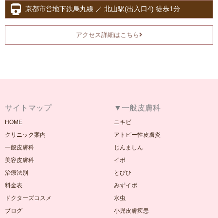
京都市営地下鉄烏丸線 ／ 北山駅(出入口4) 徒歩1分
アクセス詳細はこちら
サイトマップ
▼一般皮膚科
HOME
ニキビ
クリニック案内
アトピー性皮膚炎
一般皮膚科
じんましん
美容皮膚科
イボ
治療法別
とびひ
料金表
みずイボ
ドクターズコスメ
水虫
ブログ
小児皮膚疾患