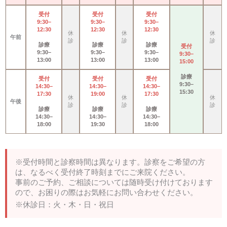
受付
受付
受付
9:30–
9:30–
9:30–
12:30
12:30
12:30
休
休
休
午前
診
診
診
診療
診療
診療
受付
9:30–
9:30–
9:30–
9:30–
13:00
13:00
13:00
15:00
診療
受付
受付
受付
9:30–
14:30–
14:30–
14:30–
15:30
17:30
19:00
17:30
休
休
休
午後
診
診
診
診療
診療
診療
14:30–
14:30–
14:30–
18:00
19:30
18:00
※受付時間と診察時間は異なります。診察をご希望の方
は、なるべく受付終了時刻までにご来院ください。
事前のご予約、ご相談については随時受け付けております
ので、お困りの際はお気軽にお問い合わせください。
※休診日：火・木・日・祝日